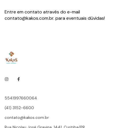
Entre em contato através do e-mail
contato@kakos.com.br
. para eventuais dúvidas!
5541997660064
(41) 3152-6600
contato@kakos.com.br
Rua Nicolau José Gravina, 1441, Curitiba/PR