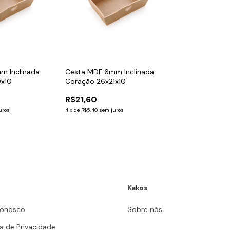
m Inclinada
Cesta MDF 6mm Inclinada
0x10
Coração 26x21x10
R$21,60
uros
4
x
de
R$5,40
sem juros
Kakos
Conosco
Sobre nós
ca de Privacidade