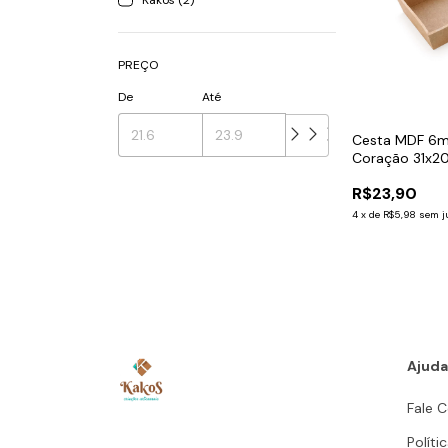
Kakos (2)
PREÇO
De
Até
Cesta MDF 6m
Coração 31x2
R$23,90
4
x
de
R$5,98
sem j
Ajuda
Fale 
Políti