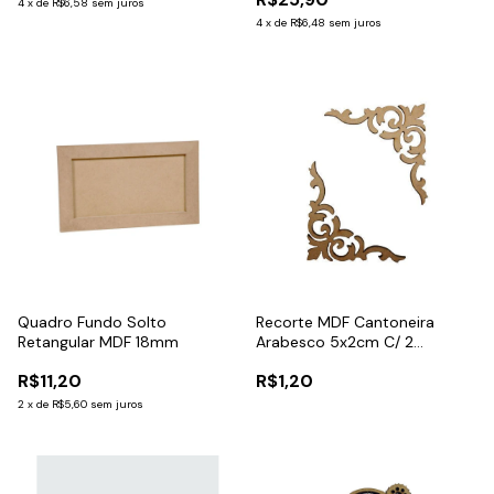
4
x
de
R$6,58
sem juros
4
x
de
R$6,48
sem juros
Quadro Fundo Solto
Recorte MDF Cantoneira
Retangular MDF 18mm
Arabesco 5x2cm C/ 2
Unidades
R$11,20
R$1,20
2
x
de
R$5,60
sem juros