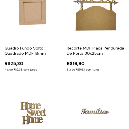
Quadro Fundo Solto
Recorte MDF Placa Pendurada
Quadrado MDF 18mm
De Porta 30x25cm
R$25,30
R$16,90
4
x
de
R$6,33
sem juros
3
x
de
R$5,63
sem juros