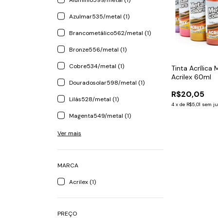
Alumínio599/metal (1)
Azulmar535/metal (1)
Brancometálico562/metal (1)
Bronze556/metal (1)
Cobre534/metal (1)
Tinta Acrílica 
Acrilex 60ml
Douradosolar598/metal (1)
R$20,05
Lilás528/metal (1)
4
x
de
R$5,01
sem ju
Magenta549/metal (1)
Ver mais
MARCA
Acrilex (1)
PREÇO