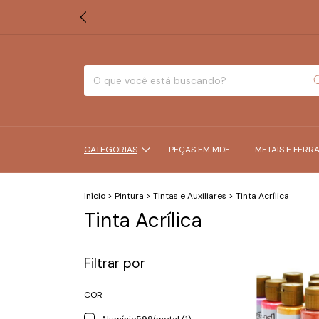
CATEGORIAS
PEÇAS EM MDF
METAIS E FERR
Início
>
Pintura
>
Tintas e Auxiliares
>
Tinta Acrílica
Tinta Acrílica
Filtrar por
COR