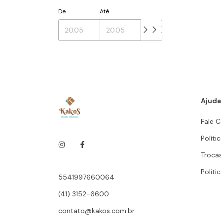
De
Até
Ajuda
Fale 
Políti
Troca
Políti
5541997660064
(41) 3152-6600
contato@kakos.com.br