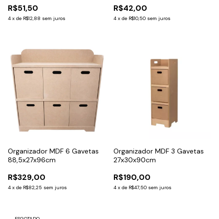
R$51,50
R$42,00
4
x
de
R$12,88
sem juros
4
x
de
R$10,50
sem juros
Organizador MDF 6 Gavetas
Organizador MDF 3 Gavetas
88,5x27x96cm
27x30x90cm
R$329,00
R$190,00
4
x
de
R$82,25
sem juros
4
x
de
R$47,50
sem juros
ESGOTADO