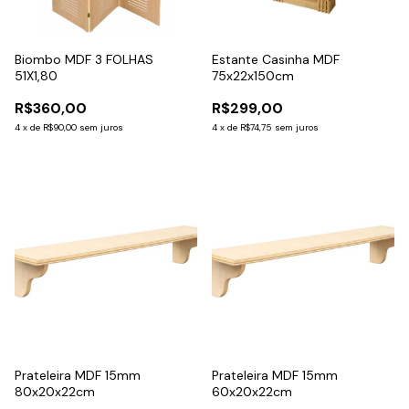
Biombo MDF 3 FOLHAS
Estante Casinha MDF
51X1,80
75x22x150cm
R$360,00
R$299,00
4
x
de
R$90,00
sem juros
4
x
de
R$74,75
sem juros
Prateleira MDF 15mm
Prateleira MDF 15mm
80x20x22cm
60x20x22cm