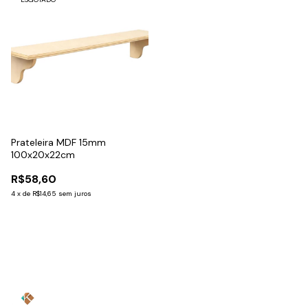
Prateleira MDF 15mm
100x20x22cm
R$58,60
4
x
de
R$14,65
sem juros