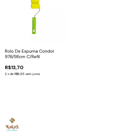
Rolo De Espuma Condor
976/5Rcm C/Refil
R$13,70
2
x
de
R$6,85
sem juros