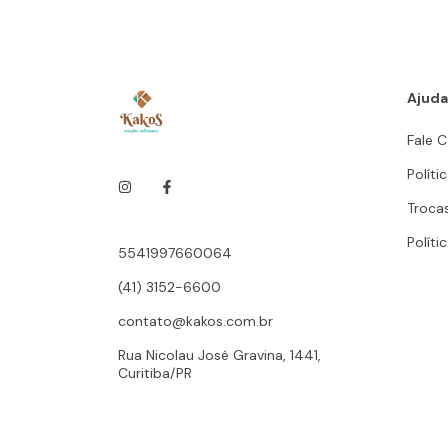
Ajuda
Fale 
Políti
Troca
Políti
5541997660064
(41) 3152-6600
contato@kakos.com.br
Rua Nicolau José Gravina, 1441,
Curitiba/PR