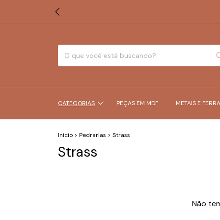
CATEGORIAS
PEÇAS EM MDF
METAIS E FERR
Início
>
Pedrarias
>
Strass
Strass
Não tem