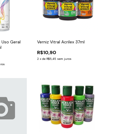
l Uso Geral
Verniz Vitral Acrilex 37ml
l
R$10,90
2
x
de
R$5,45
sem juros
uros