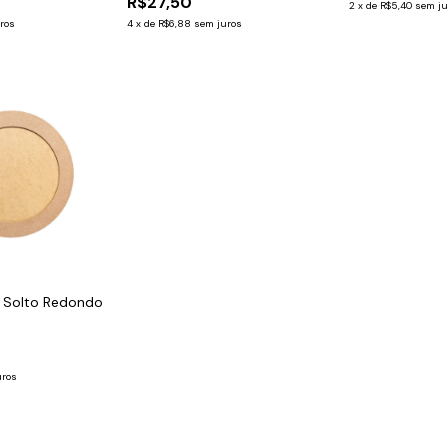
R$27,50
2
x
de
R$5,40
sem ju
ros
4
x
de
R$6,88
sem juros
 Solto Redondo
uros