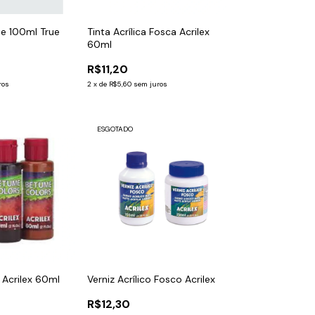
te 100ml True
Tinta Acrílica Fosca Acrilex
60ml
R$11,20
ros
2
x
de
R$5,60
sem juros
ESGOTADO
 Acrilex 60ml
Verniz Acrílico Fosco Acrilex
R$12,30