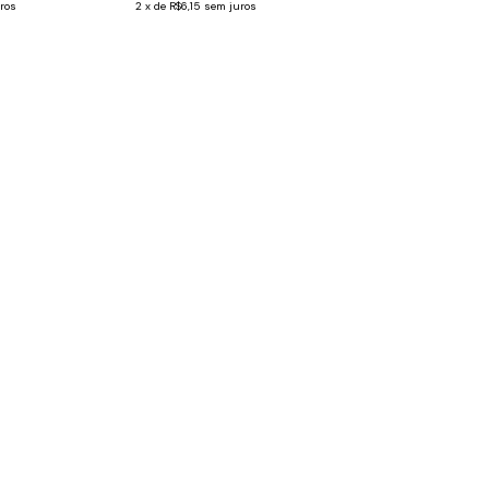
ros
2
x
de
R$6,15
sem juros