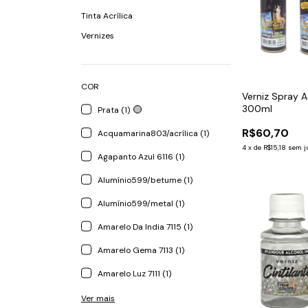
Tinta Acrílica
Vernizes
COR
Verniz Spray Ac
300ml
Prata (1)
R$60,70
Acquamarina803/acrílica (1)
4
x
de
R$15,18
sem j
Agapanto Azul 6116 (1)
Alumínio599/betume (1)
Alumínio599/metal (1)
Amarelo Da India 7115 (1)
Amarelo Gema 7113 (1)
Amarelo Luz 7111 (1)
Ver mais