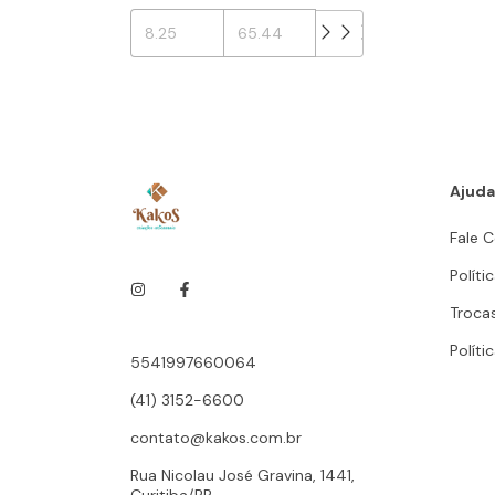
Ajuda
Fale 
Políti
Troca
Políti
5541997660064
(41) 3152-6600
contato@kakos.com.br
Rua Nicolau José Gravina, 1441,