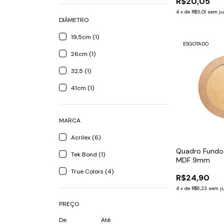
R$20,05
4
x
de
R$5,01
sem ju
DIÂMETRO
19,5cm (1)
ESGOTADO
26cm (1)
32,5 (1)
41cm (1)
MARCA
Acrilex (6)
Quadro Fundo
Tek Bond (1)
MDF 9mm
True Colors (4)
R$24,90
4
x
de
R$6,23
sem j
PREÇO
De
Até