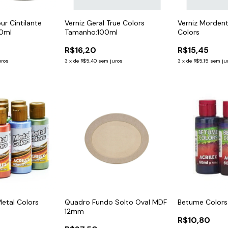
ur Cintilante
Verniz Geral True Colors
Verniz Morden
00ml
Tamanho:100ml
Colors
R$16,20
R$15,45
uros
3
x
de
R$5,40
sem juros
3
x
de
R$5,15
sem ju
Metal Colors
Quadro Fundo Solto Oval MDF
Betume Colors
12mm
R$10,80