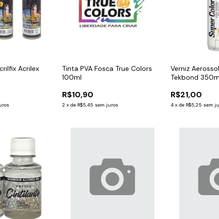
rilfix Acrilex
Tinta PVA Fosca True Colors
Verniz Aerosso
100ml
Tekbond 350m
R$10,90
R$21,00
uros
2
x
de
R$5,45
sem juros
4
x
de
R$5,25
sem j