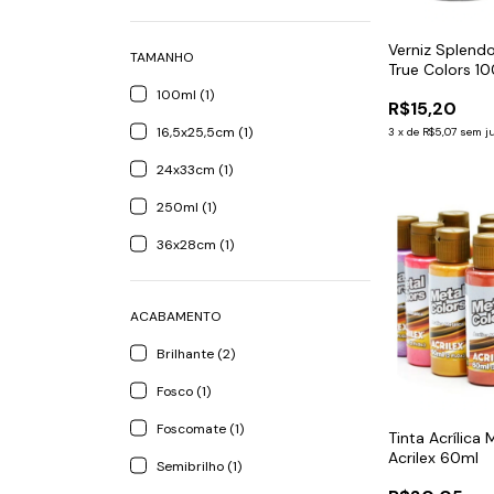
Verniz Splendo
TAMANHO
True Colors 1
100ml (1)
R$15,20
16,5x25,5cm (1)
3
x
de
R$5,07
sem j
24x33cm (1)
250ml (1)
36x28cm (1)
ACABAMENTO
Brilhante (2)
Fosco (1)
Foscomate (1)
Tinta Acrílica 
Acrilex 60ml
Semibrilho (1)