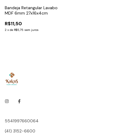
Bandeja Retangular Lavabo
MDF 6mm 27x16x4cm
R$11,50
2
x
de
R$5,75
sem juros
5541997660064
(41) 3152-6600