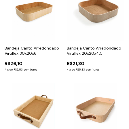
Bandeja Canto Arredondado
Bandeja Canto Arredondado
Viruflex 30x20x6
Viruflex 20x20x4,5
R$26,10
R$21,30
4
x
de
R$6,53
sem juros
4
x
de
R$5,33
sem juros