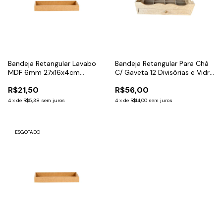
Bandeja Retangular Lavabo
Bandeja Retangular Para Chá
MDF 6mm 27x16x4cm
C/ Gaveta 12 Divisórias e Vidro
C/Espelho
33x24x9cm
R$21,50
R$56,00
4
x
de
R$5,38
sem juros
4
x
de
R$14,00
sem juros
ESGOTADO