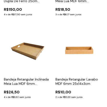
Dupla De Ferro 25cm
Meia Lua MDF 6mm
C/Bandeja de Pinus
33,5x24,5x6cm
R$150,00
R$18,50
4
x
de
R$37,50
sem juros
3
x
de
R$6,17
sem juros
Bandeja Retangular Inclinada
Bandeja Retangular Lavabo
Meia Lua MDF 6mm
MDF 6mm 25x14x3cm
49,5x37x6cm
R$26,50
R$10,00
4
x
de
R$6,63
sem juros
2
x
de
R$5,00
sem juros