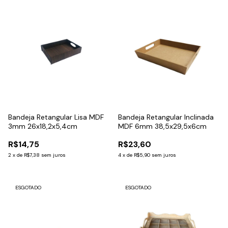
Bandeja Retangular Lisa MDF
Bandeja Retangular Inclinada
3mm 26x18,2x5,4cm
MDF 6mm 38,5x29,5x6cm
R$14,75
R$23,60
2
x
de
R$7,38
sem juros
4
x
de
R$5,90
sem juros
ESGOTADO
ESGOTADO