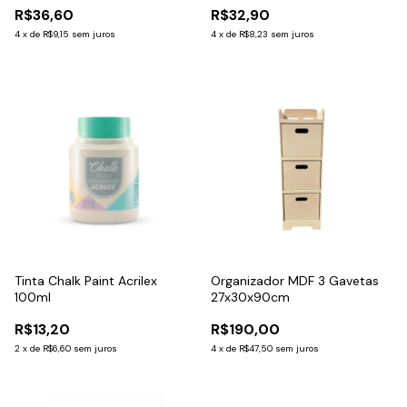
R$36,60
R$32,90
4
x
de
R$9,15
sem juros
4
x
de
R$8,23
sem juros
Tinta Chalk Paint Acrilex
Organizador MDF 3 Gavetas
100ml
27x30x90cm
R$13,20
R$190,00
2
x
de
R$6,60
sem juros
4
x
de
R$47,50
sem juros