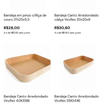
Bandeja em pinus c/Alça de
Bandeja Canto Arredondado
couro 37x25x5,5
c/alça Viruflex 30x20x6
R$28,00
R$30,60
4
x
de
R$7,00
sem juros
4
x
de
R$7,65
sem juros
Bandeja Canto Arredondado
Bandeja Canto Arredondado
Viruflex 40X35X6
Viruflex 35X24X6