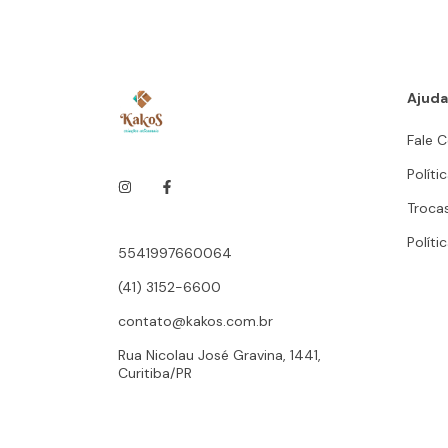
Ajuda
Fale 
Políti
Troca
Políti
5541997660064
(41) 3152-6600
contato@kakos.com.br
Rua Nicolau José Gravina, 1441,
Curitiba/PR