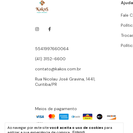
Ajuda
Fale 
Políti
Troca
Políti
5541997660064
(41) 3152-6600
contato@kakos.com.br
Rua Nicolau José Gravina, 1441,
Curitiba/PR
Meios de pagamento
Ao navegar por este site
você aceita o uso de cookies
para
agilizar a sua experiência de compra.
Entendi