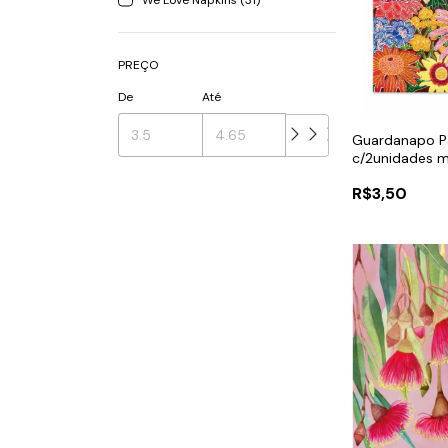
We Love Napkins (31)
PREÇO
De
Até
Guardanapo P
c/2unidades m
R$3,50