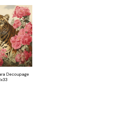
ara Decoupage
3x33