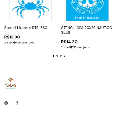
Stencil Litoarte STR-330
STENCIL OPA 20X25 NAÚTICO
3526
R$13,90
R$14,20
2
x
de
R$6,95
sem juros
2
x
de
R$7,10
sem juros