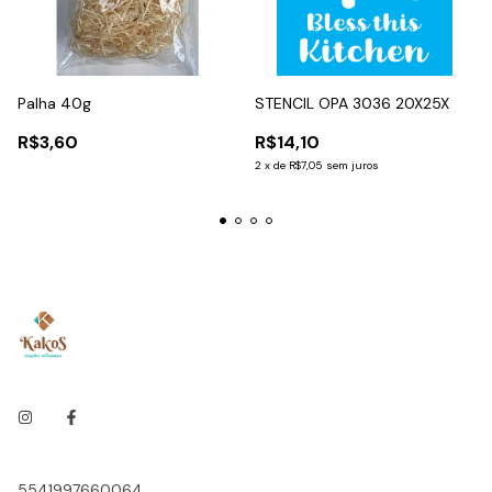
Palha 40g
STENCIL OPA 3036 20X25X
R$3,60
R$14,10
2
x
de
R$7,05
sem juros
5541997660064