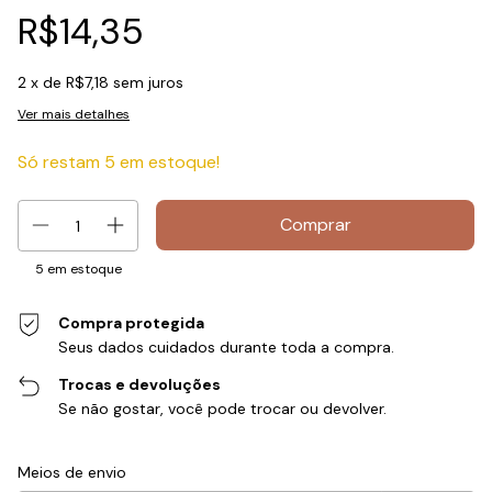
R$14,35
2
x de
R$7,18
sem juros
Ver mais detalhes
Só restam
5
em estoque!
5
em estoque
Compra protegida
Seus dados cuidados durante toda a compra.
Trocas e devoluções
Se não gostar, você pode trocar ou devolver.
Entregas para o CEP:
Alterar CEP
Meios de envio