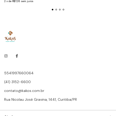
2
x
de
R$7,05
sem juros
5541997660064
(41) 3152-6600
contato@kakos.com.br
Rua Nicolau José Gravina, 1441, Curitiba/PR