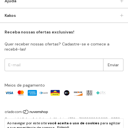
Ajuda
Kakos
Receba nossas ofertas exclusivas!
Quer receber nossas ofertas? Cadastre-se e comece a
recebê-las!
Meios de pagamento
Copyright Kakos Artefatos de Madeira LTDA - 76183029000118 - 2026.
Ao navegar por este site
você aceita o uso de cookies
para agilizar
Todos os direitos reservados.
a sua experiência de compra.
Entendi