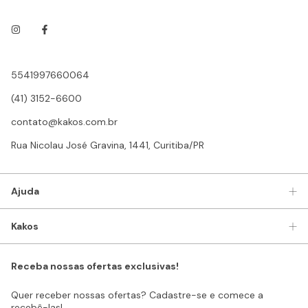
5541997660064
(41) 3152-6600
contato@kakos.com.br
Rua Nicolau José Gravina, 1441, Curitiba/PR
Ajuda
Kakos
Receba nossas ofertas exclusivas!
Quer receber nossas ofertas? Cadastre-se e comece a
recebê-las!