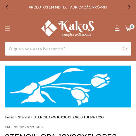
PRODUTOS EM MDF DE FABRICAÇÃO PRÓPRIA
0
Início
>
Stencil
>
STENCIL OPA 10X30XFLORES TULIPA 1720
SKU:
7898525729666