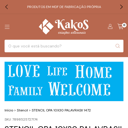
PRODUTOS EM MDF DE FABRICAÇÃO PRÓPRIA
0
Início
>
Stencil
>
STENCIL OPA 10X30 PALAVRASII 1472
SKU:
7898525727174