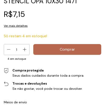
STENCIL OPA 10X30 1471
R$7,15
Ver mais detalhes
Só restam
4
em estoque!
4
em estoque
Compra protegida
Seus dados cuidados durante toda a compra.
Trocas e devoluções
Se não gostar, você pode trocar ou devolver.
Entregas para o CEP:
Alterar CEP
Meios de envio