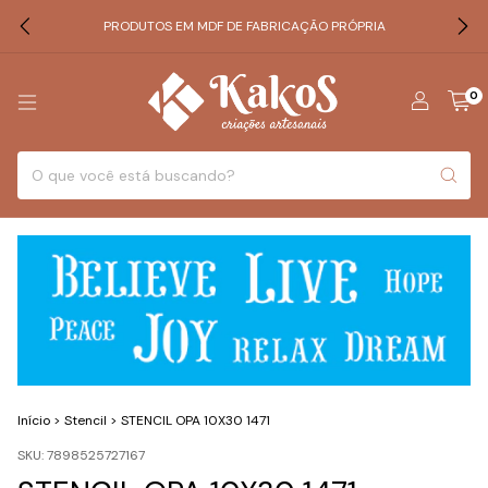
PRODUTOS EM MDF DE FABRICAÇÃO PRÓPRIA
0
Início
>
Stencil
>
STENCIL OPA 10X30 1471
SKU:
7898525727167