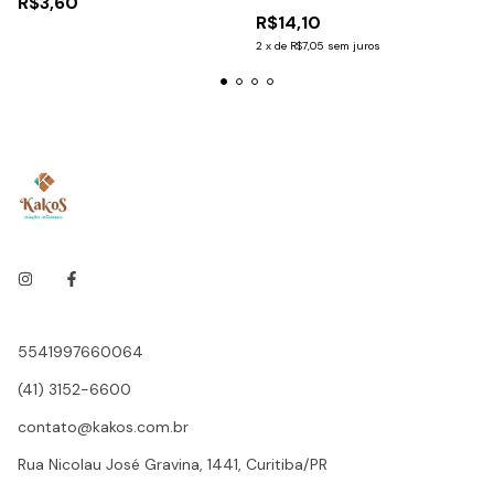
R$3,60
R$14,10
2
x
de
R$7,05
sem juros
5541997660064
(41) 3152-6600
contato@kakos.com.br
Rua Nicolau José Gravina, 1441, Curitiba/PR