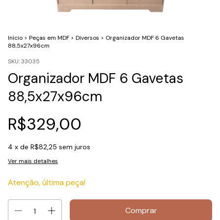
Início
>
Peças em MDF
>
Diversos
>
Organizador MDF 6 Gavetas
88,5x27x96cm
SKU:
33035
Organizador MDF 6 Gavetas
88,5x27x96cm
R$329,00
4
x de
R$82,25
sem juros
Ver mais detalhes
Atenção, última peça!