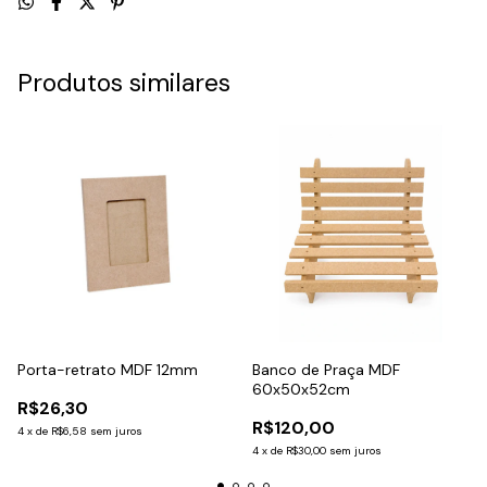
Produtos similares
Porta-retrato MDF 12mm
Banco de Praça MDF
60x50x52cm
R$26,30
R$120,00
4
x
de
R$6,58
sem juros
4
x
de
R$30,00
sem juros