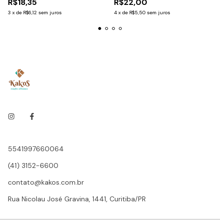
R$18,35
R$22,00
3
x
de
R$6,12
sem juros
4
x
de
R$5,50
sem juros
5541997660064
(41) 3152-6600
contato@kakos.com.br
Rua Nicolau José Gravina, 1441, Curitiba/PR