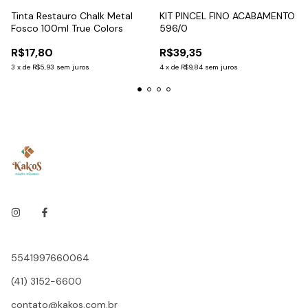
Tinta Restauro Chalk Metal
KIT PINCEL FINO ACABAMENTO
Fosco 100ml True Colors
596/0
R$17,80
R$39,35
3
x
de
R$5,93
sem juros
4
x
de
R$9,84
sem juros
5541997660064
(41) 3152-6600
contato@kakos.com.br