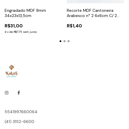
Engradado MDF 9mm
Recorte MDF Cantoneira
34x23x13,5cm
Arabesco n° 2 6x6cm C/ 2
Unidades
R$31,00
R$1,40
4
x
de
R$7,75
sem juros
5541997660064
(41) 3152-6600