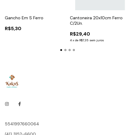
Gancho Em S Ferro
Cantoneira 20x10cm Ferro
C/2Un.
R$5,30
R$29,40
4
x
de
R$7,35
sem juros
5541997660064
(41) 3152-6600