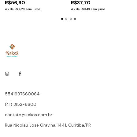
R$56,90
R$37,70
4
x
de
R$14,23
sem juros
4
x
de
R$9,43
sem juros
5541997660064
(41) 3152-6600
contato@kakos.com.br
Rua Nicolau José Gravina, 1441, Curitiba/PR